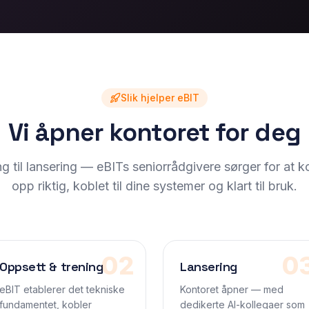
Slik hjelper eBIT
Vi åpner kontoret for deg
ng til lansering — eBITs seniorrådgivere sørger for at ko
opp riktig, koblet til dine systemer og klart til bruk.
02
0
Oppsett & trening
Lansering
eBIT etablerer det tekniske
Kontoret åpner — med
fundamentet, kobler
dedikerte AI-kollegaer som