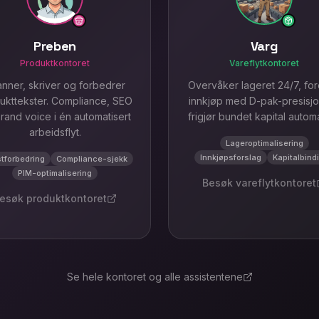
Preben
Varg
Produktkontoret
Vareflytkontoret
nner, skriver og forbedrer
Overvåker lageret 24/7, for
ukttekster. Compliance, SEO
innkjøp med D-pak-presisj
rand voice i én automatisert
frigjør bundet kapital automa
arbeidsflyt.
Lageroptimalisering
Innkjøpsforslag
Kapitalbind
tforbedring
Compliance-sjekk
PIM-optimalisering
Besøk
vareflytkontoret
esøk
produktkontoret
Se hele kontoret og alle assistentene