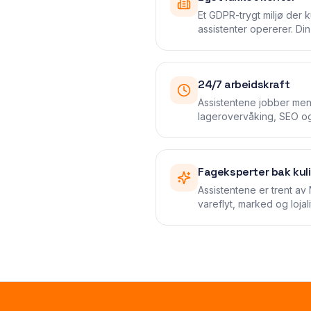
Et GDPR-trygt miljø der 
assistenter opererer. Din 
24/7 arbeidskraft
Assistentene jobber men
lagerovervåking, SEO o
Fageksperter bak kul
Assistentene er trent av 
vareflyt, marked og lojali