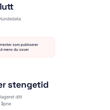
lutt
 Kundedata
rrenter som publiserer
ld mens du sover
er stengetid
ageret ditt
å åpne