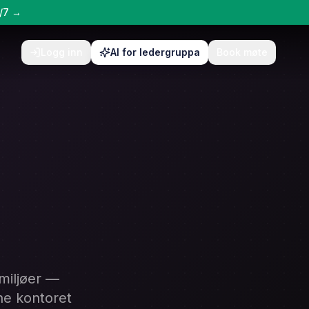
4/7 →
Logg inn
AI for ledergruppa
Book møte
miljøer —
pne kontoret