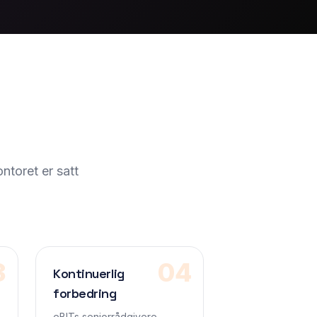
ntoret er satt
3
04
Kontinuerlig
forbedring
eBITs seniorrådgivere