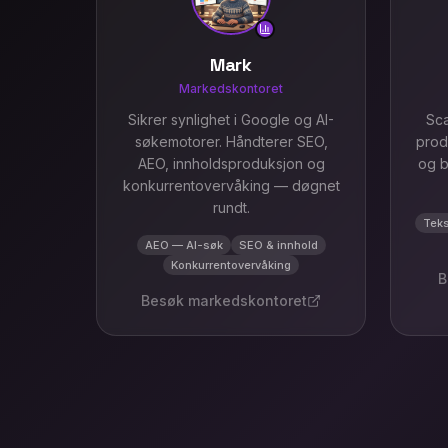
Mark
Markedskontoret
Sikrer synlighet i Google og AI-
Sca
søkemotorer. Håndterer SEO,
prod
AEO, innholdsproduksjon og
og b
konkurrentovervåking — døgnet
rundt.
Teks
AEO — AI-søk
SEO & innhold
Konkurrentovervåking
B
Besøk
markedskontoret