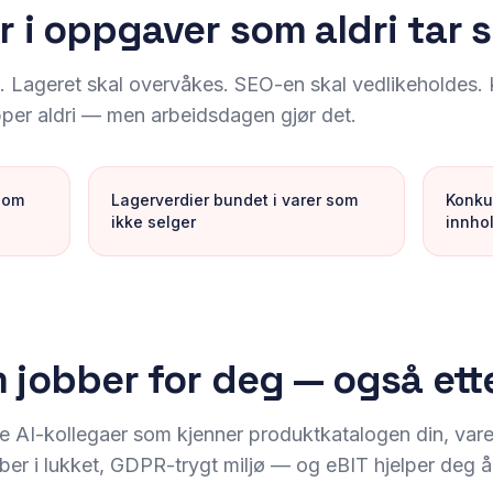
r i oppgaver som aldri tar s
s. Lageret skal overvåkes. SEO-en skal vedlikeholdes.
per aldri — men arbeidsdagen gjør det.
som
Lagerverdier bundet i varer som
Konku
ikke selger
innho
 jobber for deg — også ett
e AI-kollegaer som kjenner produktkatalogen din, varel
er i lukket, GDPR-trygt miljø — og eBIT hjelper deg 