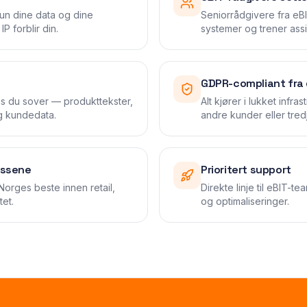
kun dine data og dine
Seniorrådgivere fra eBI
IP forblir din.
systemer og trener assi
GDPR-compliant fra
s du sover — produkttekster,
Alt kjører i lukket infr
g kundedata.
andre kunder eller tred
issene
Prioritert support
Norges beste innen retail,
Direkte linje til eBIT-te
tet.
og optimaliseringer.