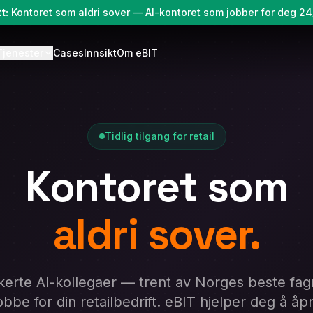
t:
Kontoret som aldri sover — AI-kontoret som jobber for deg 2
Tjenester
Cases
Innsikt
Om eBIT
Tidlig tilgang for retail
Kontoret som
aldri sover.
ikerte AI-kollegaer — trent av Norges beste fag
 jobbe for din retailbedrift. eBIT hjelper deg å å