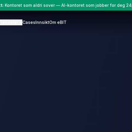
t:
Kontoret som aldri sover — AI-kontoret som jobber for deg 2
Tjenester
Cases
Innsikt
Om eBIT