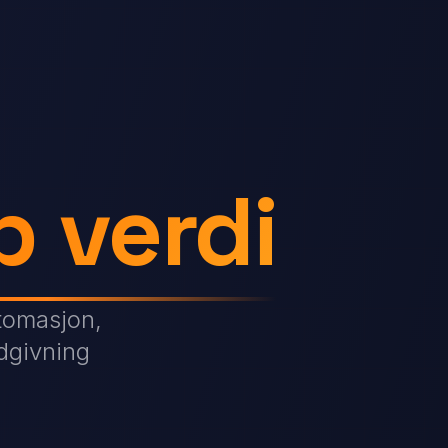
p verdi
utomasjon,
dgivning