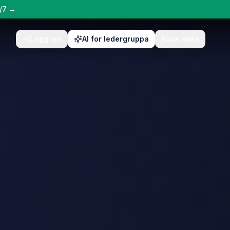
4/7 →
Logg inn
AI for ledergruppa
Book møte