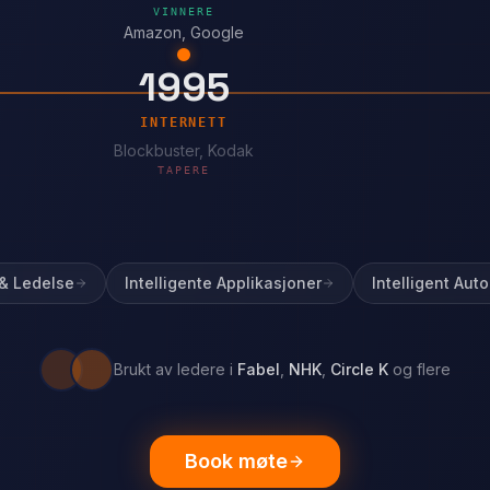
VINNERE
Amazon, Google
1995
INTERNETT
Blockbuster, Kodak
TAPERE
 & Ledelse
Intelligente Applikasjoner
Intelligent Aut
Brukt av ledere i
Fabel
,
NHK
,
Circle K
og flere
Book møte