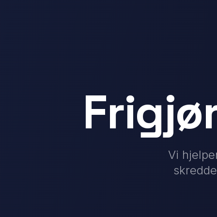
Frigjør
Vi hjelpe
skredde