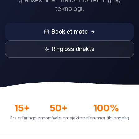
grensesnittet mellom forretning og
teknologi.
Book et møte
Ring oss direkte
15+
50+
100%
års erfaring
gjennomførte prosjekter
referanser tilgjengelig