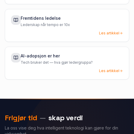
Fremtidens ledelse
Lederskap når tempo er 10x
Les artikkel
AI-adopsjon er her
Tech bruker det — hva gjør ledergruppa?
Les artikkel
Frigjør tid
—
skap verdi
La oss vise deg hva intelligent teknologi kan gjøre for din
virksomhet.