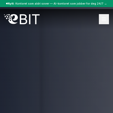
Nytt:
Kontoret som aldri sover — AI-kontoret som jobber for deg 24/7 →