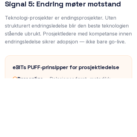
Signal 5: Endring møter motstand
Teknologi-prosjekter er endingsprosjekter. Uten
strukturert endringsledelse blir den beste teknologien
stående ubrukt. Prosjektledere med kompetanse innen
endringsledelse sikrer adopsjon — ikke bare go-live.
eBITs PUFF-prinsipper for prosjektledelse
Personlige
— Relasjoner først, metodikk
deretter
Uavhengige
— Ingen leverandørlojalitet, bare
kundelojalitet
Fleksible
— PRINCE2, Scrum eller hybrid — vi
tilpasser
Fremtidsrettede
— AI-verktøy for