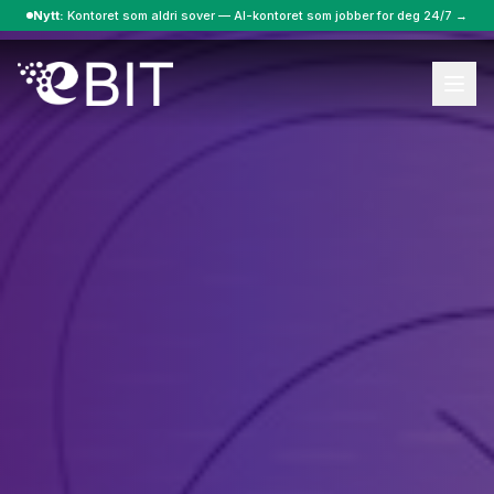
Nytt:
Kontoret som aldri sover — AI-kontoret som jobber for deg 24/7 →